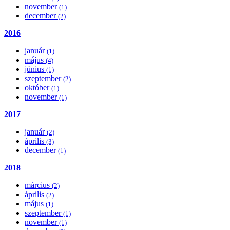
november
(1)
december
(2)
2016
január
(1)
május
(4)
június
(1)
szeptember
(2)
október
(1)
november
(1)
2017
január
(2)
április
(3)
december
(1)
2018
március
(2)
április
(2)
május
(1)
szeptember
(1)
november
(1)