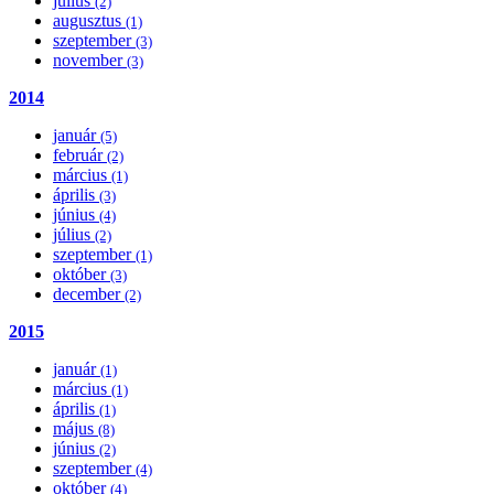
július
(2)
augusztus
(1)
szeptember
(3)
november
(3)
2014
január
(5)
február
(2)
március
(1)
április
(3)
június
(4)
július
(2)
szeptember
(1)
október
(3)
december
(2)
2015
január
(1)
március
(1)
április
(1)
május
(8)
június
(2)
szeptember
(4)
október
(4)