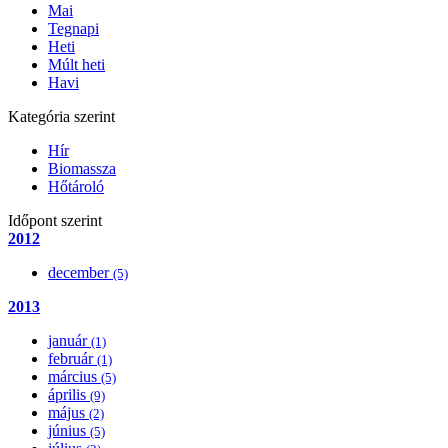
Mai
Tegnapi
Heti
Múlt heti
Havi
Kategória szerint
Hír
Biomassza
Hőtároló
Időpont szerint
2012
december
(5)
2013
január
(1)
február
(1)
március
(5)
április
(9)
május
(2)
június
(5)