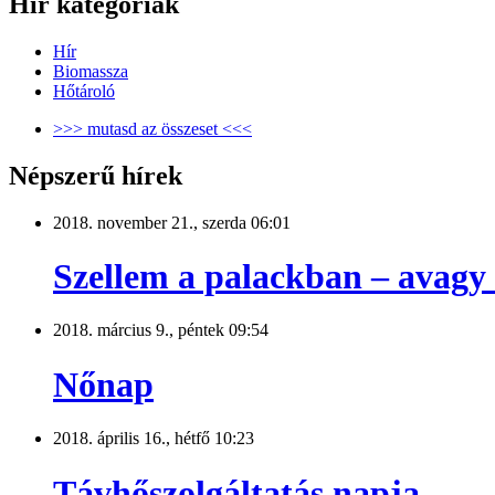
Hír kategóriák
Hír
Biomassza
Hőtároló
>>> mutasd az összeset <<<
Népszerű hírek
2018. november 21., szerda 06:01
Szellem a palackban – avagy
2018. március 9., péntek 09:54
Nőnap
2018. április 16., hétfő 10:23
Távhőszolgáltatás napja