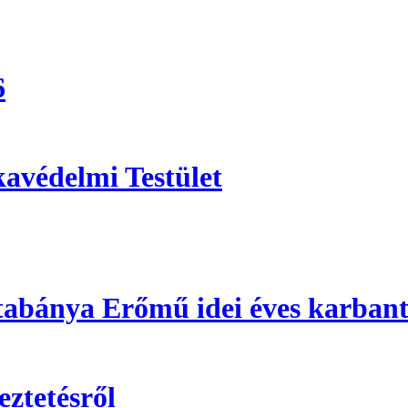
6
avédelmi Testület
atabánya Erőmű idei éves karbant
ztetésről