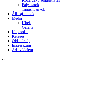
Közérdekű adatigénylés
Pályázatok
Tanusítványok
Állásajánlatok
Média
Hírek
Galéria
Kapcsolat
Keresés
Oldaltérkép
Impresszum
Adatvédelem
‹
›
×