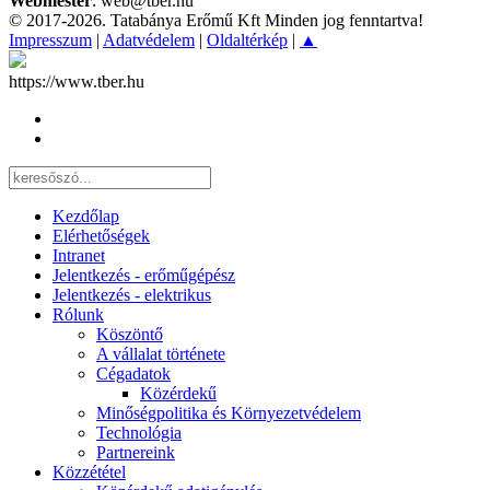
Webmester
: web@tber.hu
© 2017-2026. Tatabánya Erőmű Kft Minden jog fenntartva!
Impresszum
|
Adatvédelem
|
Oldaltérkép
|
▲
https://www.tber.hu
Kezdőlap
Elérhetőségek
Intranet
Jelentkezés - erőműgépész
Jelentkezés - elektrikus
Rólunk
Köszöntő
A vállalat története
Cégadatok
Közérdekű
Minőségpolitika és Környezetvédelem
Technológia
Partnereink
Közzététel