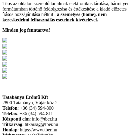
Tilos az oldalon szereplő tartalmak elektronikus tárolása, bármilyen
formátumban történő feldolgozása és értékesítése a kiadó előzetes
írásos hozzájárulása nélkül
- a személyes (home), nem
kereskedelmi felhasználás eseteinek kivételével.
Minden jog fenntartva!
Tatabánya Erőmű Kft
2800 Tatabánya, Vájár köz 2.
Telefon
: +36 (34) 594-800
Telefax
: +36 (34) 594-811
Központi cím
: info@tber.hu
Titkárság
: titkarsag@tber.hu
Honlap
: https://www.tber.hu