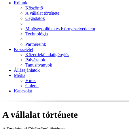
Rólunk
Köszöntő
A vállalat története
Cégadatok
Minőségpolitika és Környezetvédelem
Technológia
Partnereink
Közzététel
Közérdekű adatigénylés
Pályázatok
Tanusítványok
Állásajánlatok
Média
Hírek
Galéria
Kapcsolat
A vállalat története
A Tatabányai Fűtőerőmű története