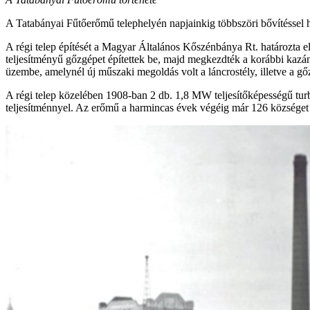
A Tatabányai Fűtőerőmű telephelyén napjainkig többszöri bővítéssel 
A régi telep építését a Magyar Általános Kőszénbánya Rt. határozta
teljesítményű gőzgépet építettek be, majd megkezdték a korábbi kazá
üzembe, amelynél új műszaki megoldás volt a láncrostély, illetve a g
A régi telep közelében 1908-ban 2 db. 1,8 MW teljesítőképességű turbin
teljesítménnyel. Az erőmű a harmincas évek végéig már 126 községet 