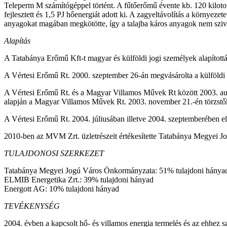
Teleperm M számítógéppel történt. A fűtőerőmű évente kb. 120 kilotonn
fejlesztett és 1,5 PJ hőenergiát adott ki. A zagyeltávolítás a környe
anyagokat magában megkötötte, így a talajba káros anyagok nem sziv
Alapítás
A Tatabánya Erőmű Kft-t magyar és külföldi jogi személyek alapítottá
A Vértesi Erőmű Rt. 2000. szeptember 26-án megvásárolta a külföldi t
A Vértesi Erőmű Rt. és a Magyar Villamos Művek Rt között 2003. aug
alapján a Magyar Villamos Művek Rt. 2003. november 21.-én törzstőke 
A Vértesi Erőmű Rt. 2004. júliusában illetve 2004. szeptemberébe
2010-ben az MVM Zrt. üzletrészeit értékesítette Tatabánya Megyei 
TULAJDONOSI SZERKEZET
Tatabánya Megyei Jogú Város Önkormányzata: 51% tulajdoni hánya
ELMIB Energetika Zrt.: 39% tulajdoni hányad
Energott AG: 10% tulajdoni hányad
TEVÉKENYSÉG
2004. évben a kapcsolt hő- és villamos energia termelés és az ehhez s