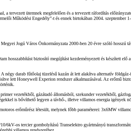
al, a tervezett ütemnek megfelelően és a tervezett ráfordítás előirányz
melői Működési Engedély”-t és ennek birtokában 2004. szeptember 1-tő
Megyei Jogú Város Önkormányzata 2000-ben 20 évre szóló hosszú távú 
am hosszabbítást biztosító megújítást kezdeményezett és készített el
. A négy darab fűtőolaj tüzelésű kazán át lett alakítva alternatív föld
rűsítve lett Honeywell Experion rendszer alkalmazásával. Az erőmű bizto
örténik.
ly primer vezetékből, gázátadó állomásból, szekunder vezetékből, gázfog
gekkel is bővíthető legyen a távhő-, illetve villamos energia igények n
motoros erőműrész létesült, melynek főbb paraméterei: 3x6MW villam
0/10/6kV-os tercier gombolyítású Transelektro gyártmányú transzformáto
égebbi villamos rendszeréhez.