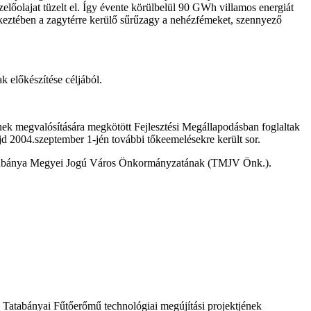
zelőolajat tüzelt el. Így évente körülbelül 90 GWh villamos energiát
etkeztében a zagytérre kerülő sűrűzagy a nehézfémeket, szennyező
 előkészítése céljából.
ek megvalósítására megkötött Fejlesztési Megállapodásban foglaltak
jd 2004.szeptember 1-jén további tőkeemelésekre került sor.
 Tatabánya Megyei Jogú Város Önkormányzatának (TMJV Önk.).
 a Tatabányai Fűtőerőmű technológiai megújítási projektjének