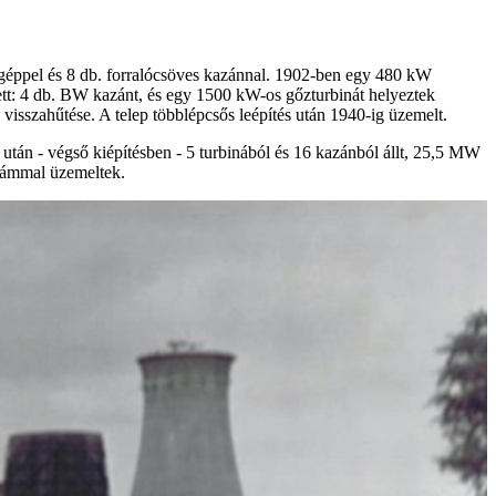
zgéppel és 8 db. forralócsöves kazánnal. 1902-ben egy 480 kW
ett: 4 db. BW kazánt, és egy 1500 kW-os gőzturbinát helyeztek
visszahűtése. A telep többlépcsős leépítés után 1940-ig üzemelt.
s után - végső kiépítésben - 5 turbinából és 16 kazánból állt, 25,5 MW
számmal üzemeltek.