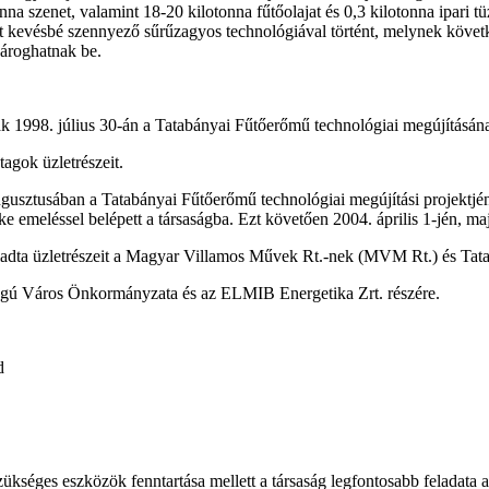
a szenet, valamint 18-20 kilotonna fűtőolajat és 0,3 kilotonna ipari tü
zetet kevésbé szennyező sűrűzagyos technológiával történt, melynek köv
ároghatnak be.
k 1998. július 30-án a Tatabányai Fűtőerőmű technológiai megújításának
agok üzletrészeit.
usztusában a Tatabányai Fűtőerőmű technológiai megújítási projektjén
emeléssel belépett a társaságba. Ezt követően 2004. április 1-jén, ma
n eladta üzletrészeit a Magyar Villamos Művek Rt.-nek (MVM Rt.) és
Jogú Város Önkormányzata és az ELMIB Energetika Zrt. részére.
d
zükséges eszközök fenntartása mellett a társaság legfontosabb feladata