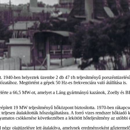
. 1940-ben helyeztek üzembe 2 db 47 t/h teljesítményű porszéntüzelésű
atához. Megtörtént a gépek 50 Hz-es frekvenciára való átállítása is.
ge elérte a 66,5 MW-ot, amelyet a Láng gyártmányú kazánok, Zoelly és B
épített 19 MW teljesítményű hőközpont biztosította. 1970-ben rákapcso
 teljesen átalakították hőszolgáltatásra. A forró vizes rendszer hőkiadó
yamatos csökkenése következtében a lekötött hőteljesítmény az utóbbi 
ól négy olajtüzelésre lett átalakítva, amelynek eredményeként gőzterm