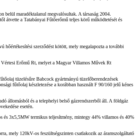
aton belül maradéktalanul megvalósultak. A társaság 2004.
l átvette a Tatabányai Fűtőerőmű teljes körű működtetését és
hőértékesítési szerződést kötött, mely megalapozta a további
ő a Vértesi Erőmű Rt, melyet a Magyar Villamos Művek Rt
gáz-fűtőolaj tüzelésűre Babcock gyártmányú tüzelőberendezések
nsági fűtőolaj készletezése a korábban használt F 90/160 jelű kénes
adó állomásból és a telephelyi belső gázrendszerből áll. A földgáz
övekedése esetén.
os és 3x5,5MW termikus teljesítmény, mintegy 44% villamos és 40%
rra, mely 120kV-os feszültségszinten csatlakozik az áramszolgáltató