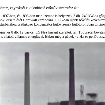
három, egymástól elkülöníthető erőművi üzemrész állt.
 el 1897-ben, és 1898-ban már üzembe is helyezték 3 db. 240 kW-os gő
nok lecserélését Cornwall kazánokra. 1906-ban újabb bővítés következ
őzturbinához csatlakozó kondenzátor hűtővizének hűtőtoronyban történő 
át és 8 db. 12 bar-os, 5,5 t/h-s kazánt szereltek fel. Többszöri bővíté
is ellátott villamos energiával. Ekkor még a gépek 42 Hz-es periódus