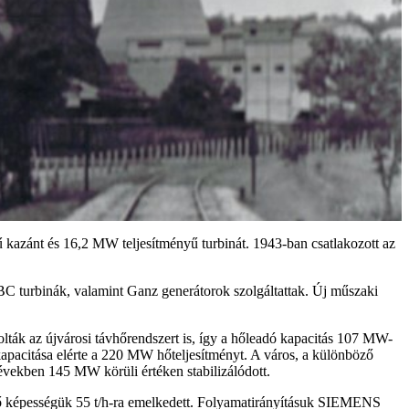
 kazánt és 16,2 MW teljesítményű turbinát. 1943-ban csatlakozott az
BC turbinák, valamint Ganz generátorok szolgáltattak. Új műszaki
lták az újvárosi távhőrendszert is, így a hőleadó kapacitás 107 MW-
 kapacitása elérte a 220 MW hőteljesítményt. A város, a különböző
években 145 MW körüli értéken stabilizálódott.
elő képességük 55 t/h-ra emelkedett. Folyamatirányításuk SIEMENS