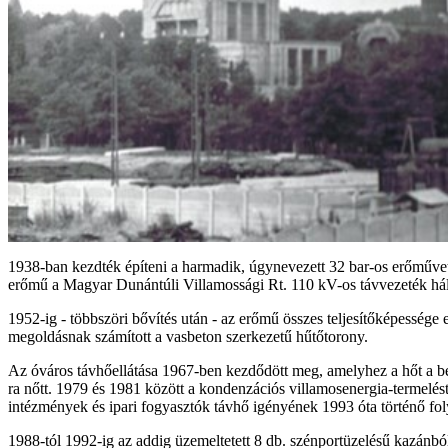
1938-ban kezdték építeni a harmadik, úgynevezett 32 bar-os erőművet
erőmű a Magyar Dunántúli Villamossági Rt. 110 kV-os távvezeték hálóz
1952-ig - többszöri bővítés után - az erőmű összes teljesítőképessé
megoldásnak számított a vasbeton szerkezetű hűtőtorony.
Az óváros távhőellátása 1967-ben kezdődött meg, amelyhez a hőt a be
ra nőtt. 1979 és 1981 között a kondenzációs villamosenergia-termelést
intézmények és ipari fogyasztók távhő igényének 1993 óta történő fol
1988-tól 1992-ig az addig üzemeltetett 8 db. szénportüzelésű kazánb