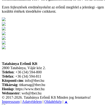
Ezen fejlesztések eredményeként az erőmű megfelel a jelenlegi –igen s
korábbi értékek töredékére csökkent.
Tatabánya Erőmű Kft
2800 Tatabánya, Vájár köz 2.
Telefon
: +36 (34) 594-800
Telefax
: +36 (34) 594-811
Központi cím
: info@tber.hu
Titkárság
: titkarsag@tber.hu
Honlap
: https://www.tber.hu
Webmester
: web@tber.hu
© 2017-2026. Tatabánya Erőmű Kft Minden jog fenntartva!
Impresszum
|
Adatvédelem
|
Oldaltérkép
|
▲