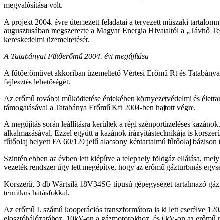
megvalósítása volt.
A projekt 2004. évre ütemezett feladatai a tervezett műszaki tartalomm
augusztusában megszerezte a Magyar Energia Hivataltól a „Távhő Ter
kereskedelmi üzemeltetését.
A Tatabányai Fűtőerőmű 2004. évi megújítása
A fűtőerőművet akkoriban üzemeltető Vértesi Erőmű Rt és Tatabánya 
fejlesztés lehetőségét.
Az erőmű további működtetése érdekében környezetvédelmi és élettart
támogatásával a Tatabánya Erőmű Kft 2004-ben hajtott végre.
A megújítás során leállításra kerültek a régi szénportüzeléses kazánok
alkalmazásával. Ezzel együtt a kazánok irányítástechnikája is korsze
fűtőolaj helyett FA 60/120 jelű alacsony kéntartalmú fűtőolaj bázison t
Szintén ebben az évben lett kiépítve a telephely földgáz ellátása, me
vezeték rendszer úgy lett megépítve, hogy az erőmű gázturbinás egysé
Korszerű, 3 db Wärtsilä 18V34SG típusú gépegységet tartalmazó gáz
termikus hatásfokkal.
Az erőmű I. számú kooperációs transzformátora is ki lett cserélve 12
elosztóhálózatához, 10kV-on a gázmotorokhoz, és 6kV-on az erőmű r