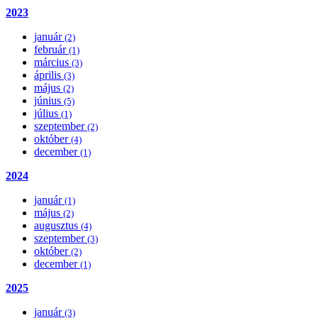
2023
január
(2)
február
(1)
március
(3)
április
(3)
május
(2)
június
(5)
július
(1)
szeptember
(2)
október
(4)
december
(1)
2024
január
(1)
május
(2)
augusztus
(4)
szeptember
(3)
október
(2)
december
(1)
2025
január
(3)