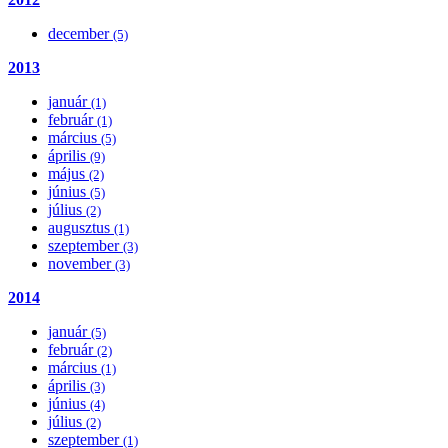
december
(5)
2013
január
(1)
február
(1)
március
(5)
április
(9)
május
(2)
június
(5)
július
(2)
augusztus
(1)
szeptember
(3)
november
(3)
2014
január
(5)
február
(2)
március
(1)
április
(3)
június
(4)
július
(2)
szeptember
(1)