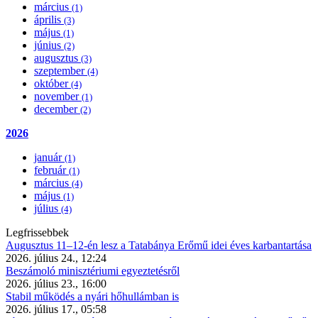
március
(1)
április
(3)
május
(1)
június
(2)
augusztus
(3)
szeptember
(4)
október
(4)
november
(1)
december
(2)
2026
január
(1)
február
(1)
március
(4)
május
(1)
július
(4)
Legfrissebbek
Augusztus 11–12-én lesz a Tatabánya Erőmű idei éves karbantartása
2026. július 24., 12:24
Beszámoló minisztériumi egyeztetésről
2026. július 23., 16:00
Stabil működés a nyári hőhullámban is
2026. július 17., 05:58