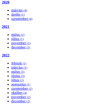
2020
március
(4)
április
(1)
szeptember
(4)
2021
május
(2)
július
(1)
november
(1)
december
(3)
2022
február
(1)
március
(1)
május
(3)
június
(3)
július
(2)
augusztus
(1)
szeptember
(2)
október
(4)
november
(2)
december
(2)