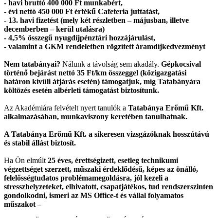
- havi bruttó 400 000 Ft munkabért,
- évi nettó 450 000 Ft értékű Cafeteria juttatást,
- 13. havi fizetést (mely két részletben – májusban, illetve
decemberben – kerül utalásra)
- 4,5% összegű nyugdíjpénztári hozzájárulást,
- valamint a GKM rendeletben rögzített áramdíjkedvezményt
Nem tatabányai?
Nálunk a távolság sem akadály.
Gépkocsival
történő bejárást nettó 35 Ft/km összeggel (közigazgatási
határon kívüli átjárás esetén) támogatjuk, míg Tatabányára
költözés esetén albérleti támogatást biztosítunk.
Az Akadémiára felvételt nyert tanulók a
Tatabánya Erőmű Kft.
alkalmazásában, munkaviszony keretében tanulhatnak.
A Tatabánya Erőmű Kft. a sikeresen vizsgázóknak hosszútávú
és stabil állást biztosít.
Ha Ön elmúlt
25 éves, érettségizett, esetleg technikumi
végzettséget szerzett, műszaki érdeklődésű, képes az önálló,
felelősségtudatos problémamegoldásra, jól kezeli a
stresszhelyzeteket, elhivatott, csapatjátékos, tud rendszerszinten
gondolkodni, ismeri az MS Office-t és vállal folyamatos
műszakot
–