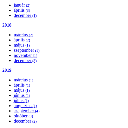
január
(2)
április
(3)
december
(1)
2018
március
(2)
április
(2)
május
(1)
szeptember
(1)
november
(1)
december
(3)
2019
március
(1)
április
(1)
május
(1)
június
(1)
július
(1)
augusztus
(1)
szeptember
(4)
október
(3)
december
(2)