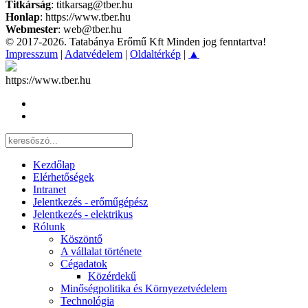
Titkárság
: titkarsag@tber.hu
Honlap
: https://www.tber.hu
Webmester
: web@tber.hu
© 2017-2026. Tatabánya Erőmű Kft Minden jog fenntartva!
Impresszum
|
Adatvédelem
|
Oldaltérkép
|
▲
https://www.tber.hu
Kezdőlap
Elérhetőségek
Intranet
Jelentkezés - erőműgépész
Jelentkezés - elektrikus
Rólunk
Köszöntő
A vállalat története
Cégadatok
Közérdekű
Minőségpolitika és Környezetvédelem
Technológia