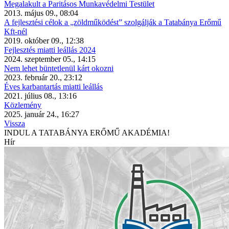
Megalakult a Paritásos Munkavédelmi Testület
2013. május 09., 08:04
A fejlesztési célok a „zöldműködést” szolgálják a Tatabánya Erőmű
Kft-nél
2019. október 09., 12:38
Fejlesztés miatti leállás 2024
2024. szeptember 05., 14:15
Nem lehet büntetlenül kárt okozni
2023. február 20., 23:12
Éves karbantartás miatti leállás
2021. július 08., 13:16
Közlemény
2025. január 24., 16:27
Vissza
INDUL A TATABÁNYA ERŐMŰ AKADÉMIA!
Hír