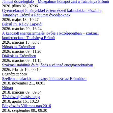
Júniusi összefoglaló – Mozgalmas hónapot zárt a Tatabánya Erőmű
2026. július 02., 07:06
Gyermeknapi élményekkel és természeti kalandokkal készült a
Tatabánya Erőmű a Rét utcai óvodásoknak
2026. május 13., 10:47
Búcsú Ifj. Káldy Lajostól
2026. március 20., 16:24
A kapcsolt energiatermelés jövője a középpontban – szakmai
konferencián a Tatabánya Erőmű
2026. március 18., 08:37
Nőnap az Erőműben
2026. március 09., 11:20
Diákok az Erőműben
2026. március 09., 11:15
Szakmai stabilitás és fejlődés a változó energiaszektorban
2026. február 16., 06:10
Legnézettebbek
Szellem a palackban – avagy Időutazás az Erőműben
2018. november 21., 06:01
Nőnap
2018. március 09., 09:54
Távhőszolgáltatás napja
2018. április 16., 10:23
Bányász és Villamos nap 2016
2016. szeptember 09., 08:30