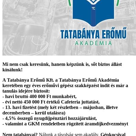
Mi nem csak keresünk, hanem képzünk is, sőt biztos állást
kínálunk!
A Tatabánya Erőmű Kft. a Tatabánya Erőmű Akadémia
keretében egy éves erőművi gépész szakképzést indít és már a
tanulás idejére biztosít:
- havi bruttó 400 000 Ft munkabért,
- évi nettó 450 000 Ft értékű Cafeteria juttatást,
- 13. havi fizetést (mely két részletben – májusban, illetve
decemberben – kerül utalásra)
- 4,5% összegű nyugdíjpénztári hozzájárulást,
- valamint a GKM rendeletben rögzített áramdíjkedvezményt
Nem tatabányai?
Nálunk a távolság sem akadály.
Gépkocsival