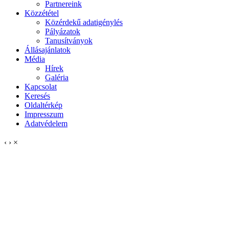
Partnereink
Közzététel
Közérdekű adatigénylés
Pályázatok
Tanusítványok
Állásajánlatok
Média
Hírek
Galéria
Kapcsolat
Keresés
Oldaltérkép
Impresszum
Adatvédelem
‹
›
×