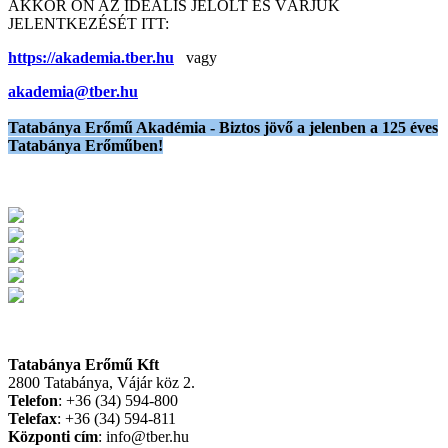
AKKOR ÖN AZ IDEÁLIS JELÖLT ÉS VÁRJUK
JELENTKEZÉSÉT ITT:
https://akademia.tber.hu
vagy
akademia@tber.hu
Tatabánya Erőmű Akadémia - Biztos jövő a jelenben a 125 éves
Tatabánya Erőműben!
Tatabánya Erőmű Kft
2800 Tatabánya, Vájár köz 2.
Telefon
: +36 (34) 594-800
Telefax
: +36 (34) 594-811
Központi cím
: info@tber.hu