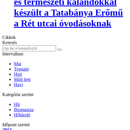
és természeti kalandokkal
készült a Tatabánya Erőmű
a Rét utcai óvodásoknak
Cikkek
Keresés
Intervallum
Mai
Tegnapi
Heti
Múlt heti
Havi
Kategória szerint
Hír
Biomassza
Hőtároló
Időpont szerint
2012