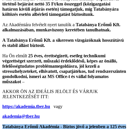
történő bejárást nettó 35 Ft/km összeggel (közigazgatási
határon kívüli átjárás esetén) támogatjuk, míg Tatabányára
költözés esetén albérleti támogatást biztosítunk.
Az Akadémiára felvételt nyert tanulók a
Tatabánya Erőmű Kft.
alkalmazásában, munkaviszony keretében tanulhatnak.
A Tatabánya Erőmű Kft. a sikeresen vizsgázóknak hosszútávú
és stabil állást biztosít.
Ha Ön elmúlt
25 éves, érettségizett, esetleg technikumi
végzettséget szerzett, műszaki érdeklődésű, képes az önálló,
felelősségtudatos problémamegoldásra, jól kezeli a
stresszhelyzeteket, elhivatott, csapatjátékos, tud rendszerszinten
gondolkodni, ismeri az MS Office-t és vállal folyamatos
műszakot
–
AKKOR ÖN AZ IDEÁLIS JELÖLT ÉS VÁRJUK
JELENTKEZÉSÉT ITT:
https://akademia.tber.hu
vagy
akademia@tber.hu
Tatabánya Erőmű Akadémia - Biztos jövő a jelenben a 125 éves