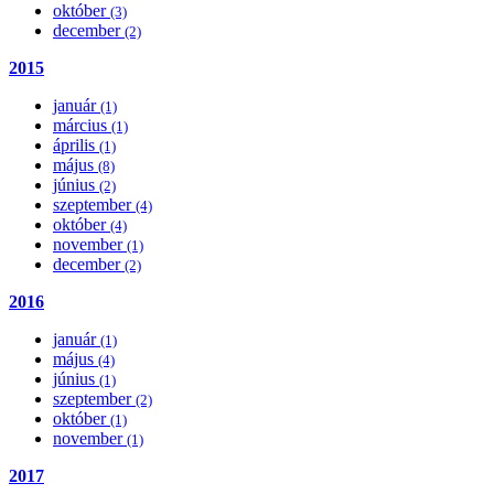
október
(3)
december
(2)
2015
január
(1)
március
(1)
április
(1)
május
(8)
június
(2)
szeptember
(4)
október
(4)
november
(1)
december
(2)
2016
január
(1)
május
(4)
június
(1)
szeptember
(2)
október
(1)
november
(1)
2017