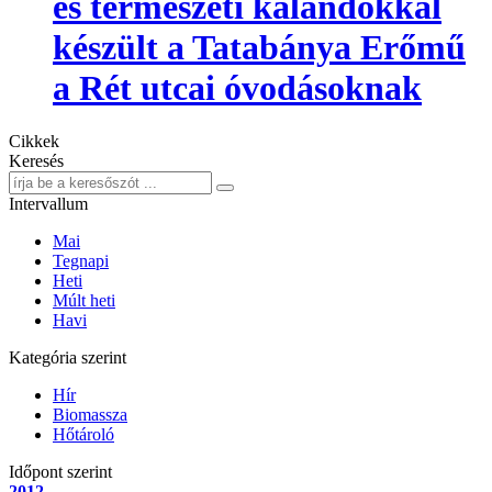
és természeti kalandokkal
készült a Tatabánya Erőmű
a Rét utcai óvodásoknak
Cikkek
Keresés
Intervallum
Mai
Tegnapi
Heti
Múlt heti
Havi
Kategória szerint
Hír
Biomassza
Hőtároló
Időpont szerint
2012