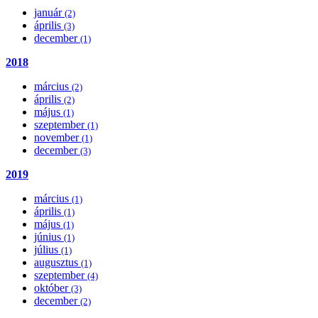
január
(2)
április
(3)
december
(1)
2018
március
(2)
április
(2)
május
(1)
szeptember
(1)
november
(1)
december
(3)
2019
március
(1)
április
(1)
május
(1)
június
(1)
július
(1)
augusztus
(1)
szeptember
(4)
október
(3)
december
(2)