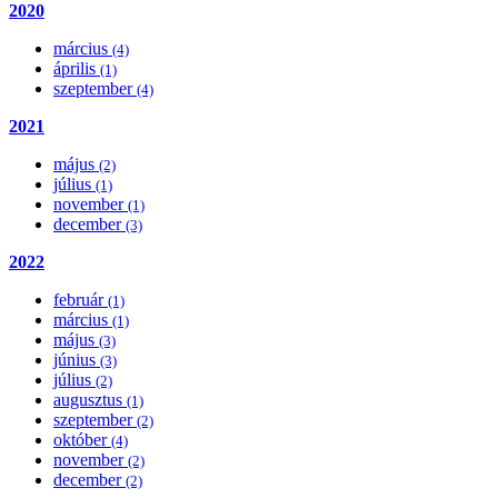
2020
március
(4)
április
(1)
szeptember
(4)
2021
május
(2)
július
(1)
november
(1)
december
(3)
2022
február
(1)
március
(1)
május
(3)
június
(3)
július
(2)
augusztus
(1)
szeptember
(2)
október
(4)
november
(2)
december
(2)