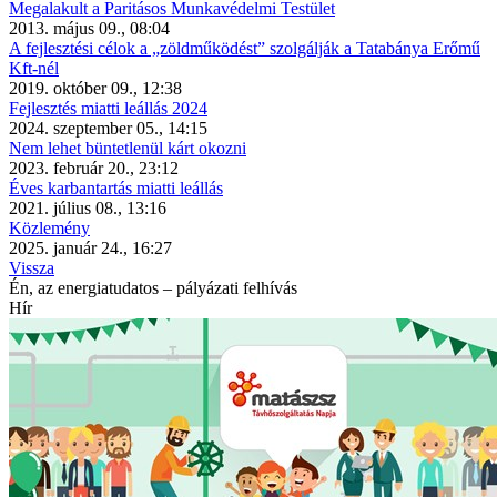
Megalakult a Paritásos Munkavédelmi Testület
2013. május 09., 08:04
A fejlesztési célok a „zöldműködést” szolgálják a Tatabánya Erőmű
Kft-nél
2019. október 09., 12:38
Fejlesztés miatti leállás 2024
2024. szeptember 05., 14:15
Nem lehet büntetlenül kárt okozni
2023. február 20., 23:12
Éves karbantartás miatti leállás
2021. július 08., 13:16
Közlemény
2025. január 24., 16:27
Vissza
Én, az energiatudatos – pályázati felhívás
Hír