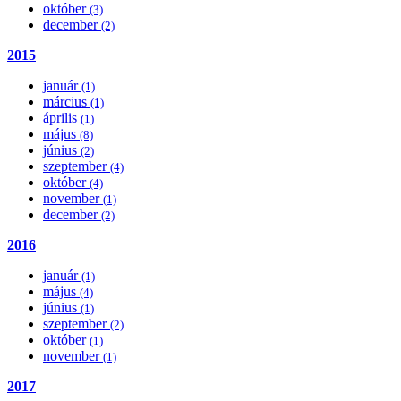
október
(3)
december
(2)
2015
január
(1)
március
(1)
április
(1)
május
(8)
június
(2)
szeptember
(4)
október
(4)
november
(1)
december
(2)
2016
január
(1)
május
(4)
június
(1)
szeptember
(2)
október
(1)
november
(1)
2017