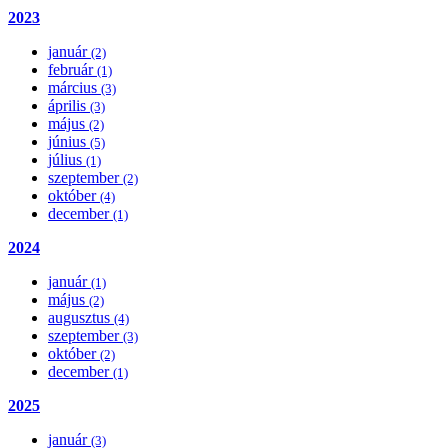
2023
január
(2)
február
(1)
március
(3)
április
(3)
május
(2)
június
(5)
július
(1)
szeptember
(2)
október
(4)
december
(1)
2024
január
(1)
május
(2)
augusztus
(4)
szeptember
(3)
október
(2)
december
(1)
2025
január
(3)