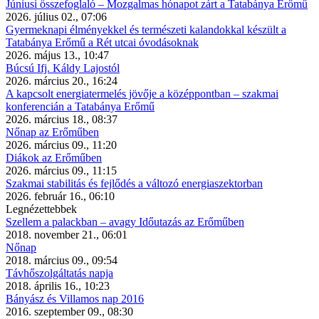
Júniusi összefoglaló – Mozgalmas hónapot zárt a Tatabánya Erőmű
2026. július 02., 07:06
Gyermeknapi élményekkel és természeti kalandokkal készült a
Tatabánya Erőmű a Rét utcai óvodásoknak
2026. május 13., 10:47
Búcsú Ifj. Káldy Lajostól
2026. március 20., 16:24
A kapcsolt energiatermelés jövője a középpontban – szakmai
konferencián a Tatabánya Erőmű
2026. március 18., 08:37
Nőnap az Erőműben
2026. március 09., 11:20
Diákok az Erőműben
2026. március 09., 11:15
Szakmai stabilitás és fejlődés a változó energiaszektorban
2026. február 16., 06:10
Legnézettebbek
Szellem a palackban – avagy Időutazás az Erőműben
2018. november 21., 06:01
Nőnap
2018. március 09., 09:54
Távhőszolgáltatás napja
2018. április 16., 10:23
Bányász és Villamos nap 2016
2016. szeptember 09., 08:30