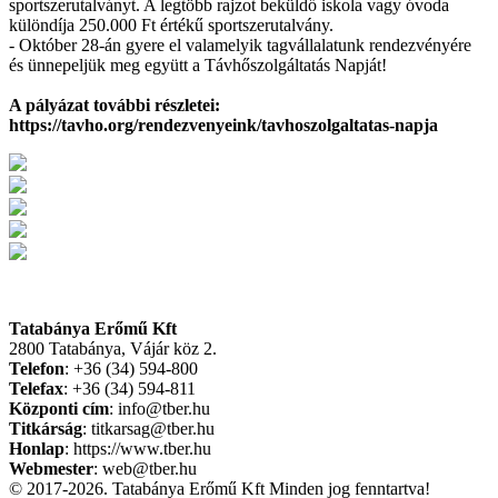
sportszerutalványt. A legtöbb rajzot beküldő iskola vagy óvoda
különdíja 250.000 Ft értékű sportszerutalvány.
- Október 28-án gyere el valamelyik tagvállalatunk rendezvényére
és ünnepeljük meg együtt a Távhőszolgáltatás Napját!
A pályázat további részletei:
https://tavho.org/rendezvenyeink/tavhoszolgaltatas-napja
Tatabánya Erőmű Kft
2800 Tatabánya, Vájár köz 2.
Telefon
: +36 (34) 594-800
Telefax
: +36 (34) 594-811
Központi cím
: info@tber.hu
Titkárság
: titkarsag@tber.hu
Honlap
: https://www.tber.hu
Webmester
: web@tber.hu
© 2017-2026. Tatabánya Erőmű Kft Minden jog fenntartva!