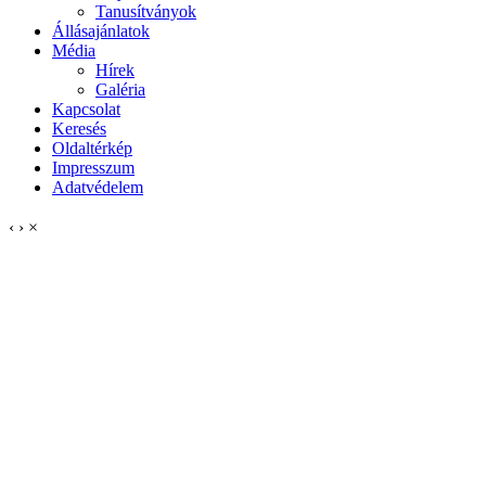
Tanusítványok
Állásajánlatok
Média
Hírek
Galéria
Kapcsolat
Keresés
Oldaltérkép
Impresszum
Adatvédelem
‹
›
×