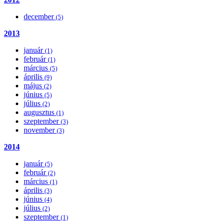
december
(5)
2013
január
(1)
február
(1)
március
(5)
április
(9)
május
(2)
június
(5)
július
(2)
augusztus
(1)
szeptember
(3)
november
(3)
2014
január
(5)
február
(2)
március
(1)
április
(3)
június
(4)
július
(2)
szeptember
(1)