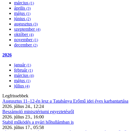
március
(1)
április
(3)
május
(1)
június
(2)
augusztus
(3)
szeptember
(4)
október
(4)
november
(1)
december
(2)
2026
január
(1)
február
(1)
március
(4)
május
(1)
július
(4)
Legfrissebbek
Augusztus 11–12-én lesz a Tatabánya Erőmű idei éves karbantartása
2026. július 24., 12:24
Beszámoló minisztériumi egyeztetésről
2026. július 23., 16:00
Stabil működés a nyári hőhullámban is
2026. július 17., 05:58