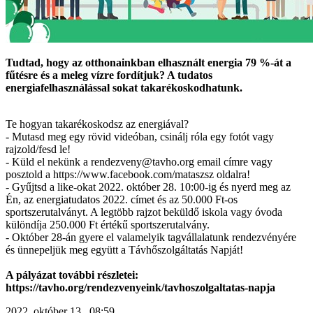
Tudtad, hogy az otthonainkban elhasznált energia 79 %-át a
fűtésre és a meleg vízre fordítjuk? A tudatos
energiafelhasználással sokat takarékoskodhatunk.
Te hogyan takarékoskodsz az energiával?
- Mutasd meg egy rövid videóban, csinálj róla egy fotót vagy
rajzold/fesd le!
- Küld el nekünk a rendezveny@tavho.org email címre vagy
posztold a https://www.facebook.com/mataszsz oldalra!
- Gyűjtsd a like-okat 2022. október 28. 10:00-ig és nyerd meg az
Én, az energiatudatos 2022. címet és az 50.000 Ft-os
sportszerutalványt. A legtöbb rajzot beküldő iskola vagy óvoda
különdíja 250.000 Ft értékű sportszerutalvány.
- Október 28-án gyere el valamelyik tagvállalatunk rendezvényére
és ünnepeljük meg együtt a Távhőszolgáltatás Napját!
A pályázat további részletei:
https://tavho.org/rendezvenyeink/tavhoszolgaltatas-napja
2022. október 13., 08:59