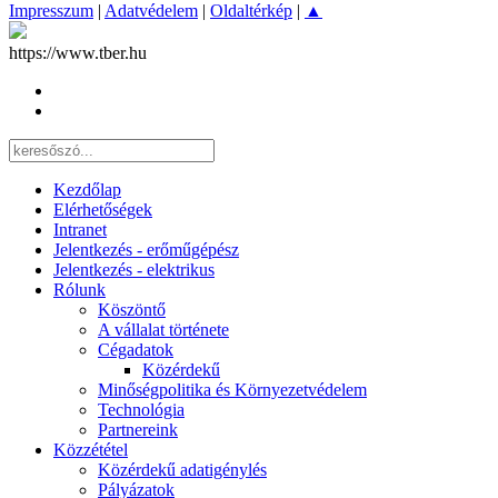
Impresszum
|
Adatvédelem
|
Oldaltérkép
|
▲
https://www.tber.hu
Kezdőlap
Elérhetőségek
Intranet
Jelentkezés - erőműgépész
Jelentkezés - elektrikus
Rólunk
Köszöntő
A vállalat története
Cégadatok
Közérdekű
Minőségpolitika és Környezetvédelem
Technológia
Partnereink
Közzététel
Közérdekű adatigénylés
Pályázatok