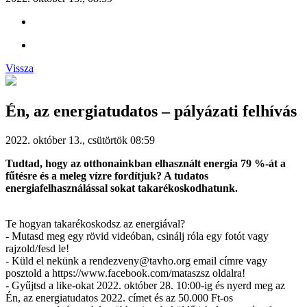
Vissza
Én, az energiatudatos – pályázati felhívás
2022. október 13., csütörtök 08:59
Tudtad, hogy az otthonainkban elhasznált energia 79 %-át a
fűtésre és a meleg vízre fordítjuk? A tudatos
energiafelhasználással sokat takarékoskodhatunk.
Te hogyan takarékoskodsz az energiával?
- Mutasd meg egy rövid videóban, csinálj róla egy fotót vagy
rajzold/fesd le!
- Küld el nekünk a rendezveny@tavho.org email címre vagy
posztold a https://www.facebook.com/mataszsz oldalra!
- Gyűjtsd a like-okat 2022. október 28. 10:00-ig és nyerd meg az
Én, az energiatudatos 2022. címet és az 50.000 Ft-os