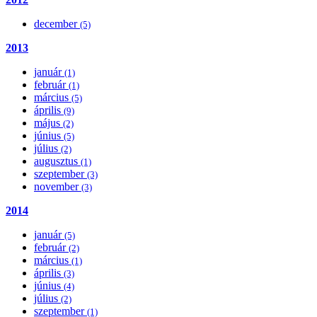
december
(5)
2013
január
(1)
február
(1)
március
(5)
április
(9)
május
(2)
június
(5)
július
(2)
augusztus
(1)
szeptember
(3)
november
(3)
2014
január
(5)
február
(2)
március
(1)
április
(3)
június
(4)
július
(2)
szeptember
(1)