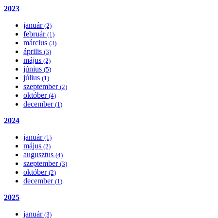
2023
január
(2)
február
(1)
március
(3)
április
(3)
május
(2)
június
(5)
július
(1)
szeptember
(2)
október
(4)
december
(1)
2024
január
(1)
május
(2)
augusztus
(4)
szeptember
(3)
október
(2)
december
(1)
2025
január
(3)