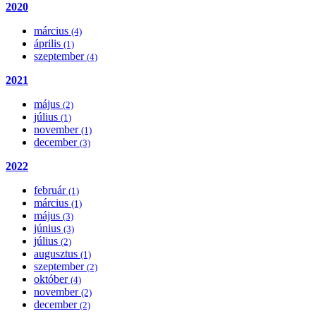
2020
március
(4)
április
(1)
szeptember
(4)
2021
május
(2)
július
(1)
november
(1)
december
(3)
2022
február
(1)
március
(1)
május
(3)
június
(3)
július
(2)
augusztus
(1)
szeptember
(2)
október
(4)
november
(2)
december
(2)