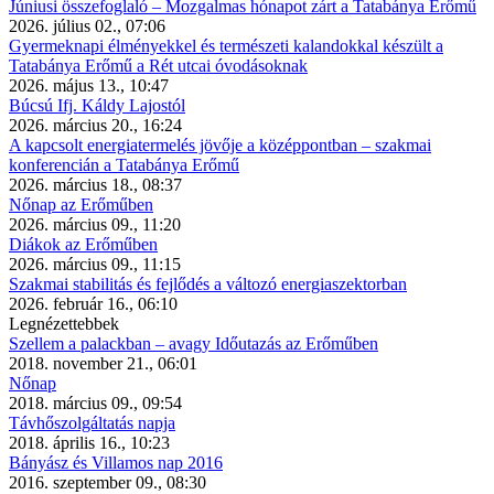
Júniusi összefoglaló – Mozgalmas hónapot zárt a Tatabánya Erőmű
2026. július 02., 07:06
Gyermeknapi élményekkel és természeti kalandokkal készült a
Tatabánya Erőmű a Rét utcai óvodásoknak
2026. május 13., 10:47
Búcsú Ifj. Káldy Lajostól
2026. március 20., 16:24
A kapcsolt energiatermelés jövője a középpontban – szakmai
konferencián a Tatabánya Erőmű
2026. március 18., 08:37
Nőnap az Erőműben
2026. március 09., 11:20
Diákok az Erőműben
2026. március 09., 11:15
Szakmai stabilitás és fejlődés a változó energiaszektorban
2026. február 16., 06:10
Legnézettebbek
Szellem a palackban – avagy Időutazás az Erőműben
2018. november 21., 06:01
Nőnap
2018. március 09., 09:54
Távhőszolgáltatás napja
2018. április 16., 10:23
Bányász és Villamos nap 2016
2016. szeptember 09., 08:30