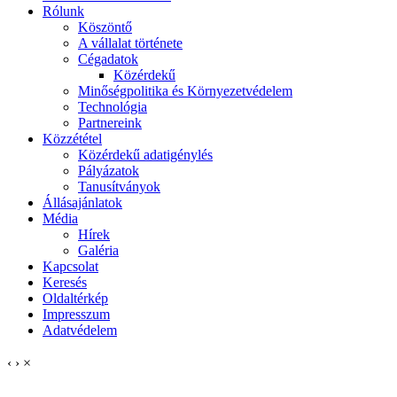
Rólunk
Köszöntő
A vállalat története
Cégadatok
Közérdekű
Minőségpolitika és Környezetvédelem
Technológia
Partnereink
Közzététel
Közérdekű adatigénylés
Pályázatok
Tanusítványok
Állásajánlatok
Média
Hírek
Galéria
Kapcsolat
Keresés
Oldaltérkép
Impresszum
Adatvédelem
‹
›
×