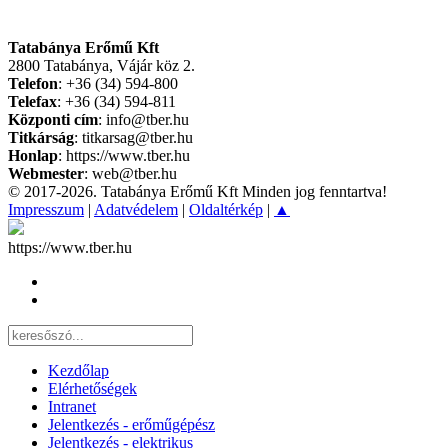
Tatabánya Erőmű Kft
2800 Tatabánya, Vájár köz 2.
Telefon
: +36 (34) 594-800
Telefax
: +36 (34) 594-811
Központi cím
: info@tber.hu
Titkárság
: titkarsag@tber.hu
Honlap
: https://www.tber.hu
Webmester
: web@tber.hu
© 2017-2026. Tatabánya Erőmű Kft Minden jog fenntartva!
Impresszum
|
Adatvédelem
|
Oldaltérkép
|
▲
https://www.tber.hu
Kezdőlap
Elérhetőségek
Intranet
Jelentkezés - erőműgépész
Jelentkezés - elektrikus