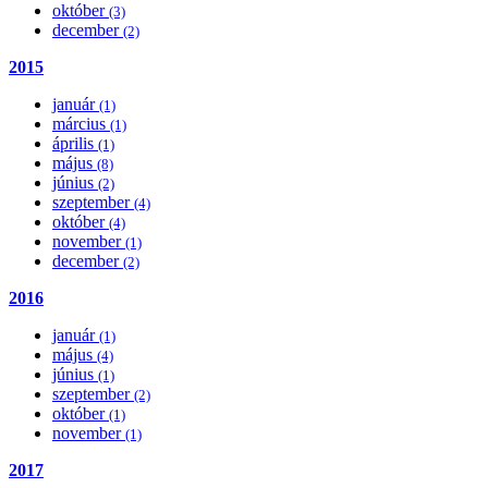
október
(3)
december
(2)
2015
január
(1)
március
(1)
április
(1)
május
(8)
június
(2)
szeptember
(4)
október
(4)
november
(1)
december
(2)
2016
január
(1)
május
(4)
június
(1)
szeptember
(2)
október
(1)
november
(1)
2017