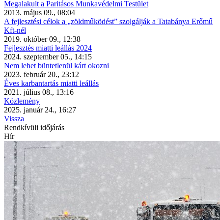
Megalakult a Paritásos Munkavédelmi Testület
2013. május 09., 08:04
A fejlesztési célok a „zöldműködést” szolgálják a Tatabánya Erőmű
Kft-nél
2019. október 09., 12:38
Fejlesztés miatti leállás 2024
2024. szeptember 05., 14:15
Nem lehet büntetlenül kárt okozni
2023. február 20., 23:12
Éves karbantartás miatti leállás
2021. július 08., 13:16
Közlemény
2025. január 24., 16:27
Vissza
Rendkívüli időjárás
Hír