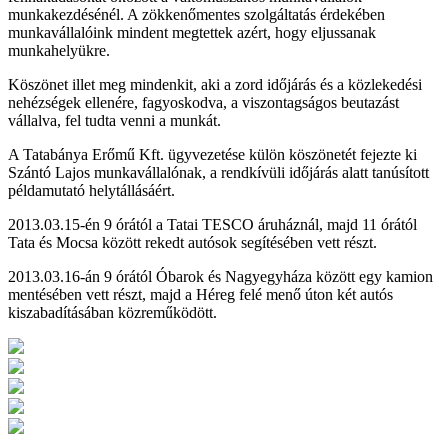
munkakezdésénél. A zökkenőmentes szolgáltatás érdekében
munkavállalóink mindent megtettek azért, hogy eljussanak
munkahelyükre.
Köszönet illet meg mindenkit, aki a zord időjárás és a közlekedési
nehézségek ellenére, fagyoskodva, a viszontagságos beutazást
vállalva, fel tudta venni a munkát.
A Tatabánya Erőmű Kft. ügyvezetése külön köszönetét fejezte ki
Szántó Lajos munkavállalónak, a rendkívüli időjárás alatt tanúsított
példamutató helytállásáért.
2013.03.15-én 9 órától a Tatai TESCO áruháznál, majd 11 órától
Tata és Mocsa között rekedt autósok segítésében vett részt.
2013.03.16-án 9 órától Óbarok és Nagyegyháza között egy kamion
mentésében vett részt, majd a Héreg felé menő úton két autós
kiszabadításában közreműködött.