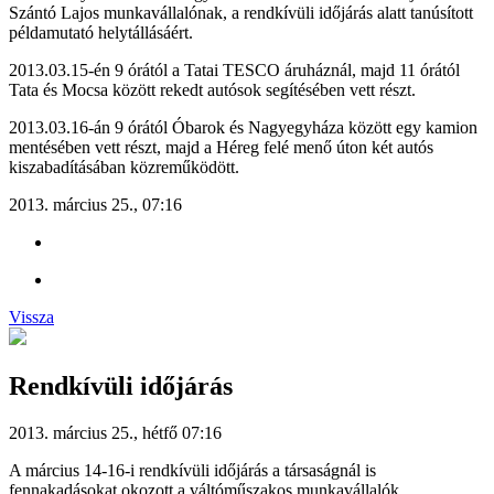
Szántó Lajos munkavállalónak, a rendkívüli időjárás alatt tanúsított
példamutató helytállásáért.
2013.03.15-én 9 órától a Tatai TESCO áruháznál, majd 11 órától
Tata és Mocsa között rekedt autósok segítésében vett részt.
2013.03.16-án 9 órától Óbarok és Nagyegyháza között egy kamion
mentésében vett részt, majd a Héreg felé menő úton két autós
kiszabadításában közreműködött.
2013. március 25., 07:16
Vissza
Rendkívüli időjárás
2013. március 25., hétfő 07:16
A március 14-16-i rendkívüli időjárás a társaságnál is
fennakadásokat okozott a váltóműszakos munkavállalók