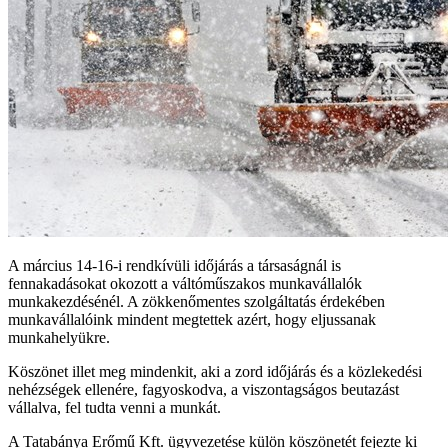
A március 14-16-i rendkívüli időjárás a társaságnál is
fennakadásokat okozott a váltóműszakos munkavállalók
munkakezdésénél. A zökkenőmentes szolgáltatás érdekében
munkavállalóink mindent megtettek azért, hogy eljussanak
munkahelyükre.
Köszönet illet meg mindenkit, aki a zord időjárás és a közlekedési
nehézségek ellenére, fagyoskodva, a viszontagságos beutazást
vállalva, fel tudta venni a munkát.
A Tatabánya Erőmű Kft. ügyvezetése külön köszönetét fejezte ki