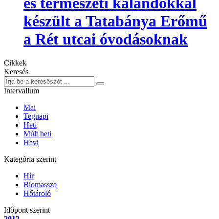
és természeti kalandokkal
készült a Tatabánya Erőmű
a Rét utcai óvodásoknak
Cikkek
Keresés
Intervallum
Mai
Tegnapi
Heti
Múlt heti
Havi
Kategória szerint
Hír
Biomassza
Hőtároló
Időpont szerint
2012