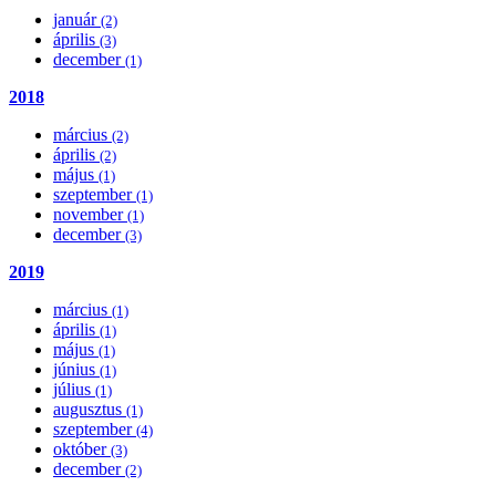
január
(2)
április
(3)
december
(1)
2018
március
(2)
április
(2)
május
(1)
szeptember
(1)
november
(1)
december
(3)
2019
március
(1)
április
(1)
május
(1)
június
(1)
július
(1)
augusztus
(1)
szeptember
(4)
október
(3)
december
(2)