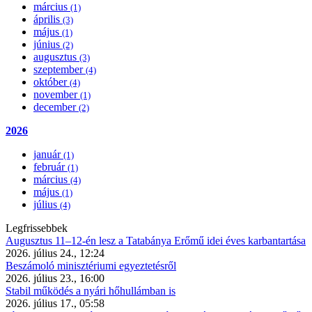
március
(1)
április
(3)
május
(1)
június
(2)
augusztus
(3)
szeptember
(4)
október
(4)
november
(1)
december
(2)
2026
január
(1)
február
(1)
március
(4)
május
(1)
július
(4)
Legfrissebbek
Augusztus 11–12-én lesz a Tatabánya Erőmű idei éves karbantartása
2026. július 24., 12:24
Beszámoló minisztériumi egyeztetésről
2026. július 23., 16:00
Stabil működés a nyári hőhullámban is
2026. július 17., 05:58