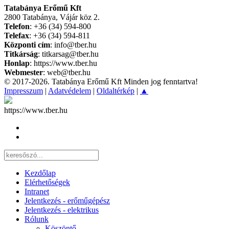
Tatabánya Erőmű Kft
2800 Tatabánya, Vájár köz 2.
Telefon
: +36 (34) 594-800
Telefax
: +36 (34) 594-811
Központi cím
: info@tber.hu
Titkárság
: titkarsag@tber.hu
Honlap
: https://www.tber.hu
Webmester
: web@tber.hu
© 2017-2026. Tatabánya Erőmű Kft Minden jog fenntartva!
Impresszum
|
Adatvédelem
|
Oldaltérkép
|
▲
https://www.tber.hu
Kezdőlap
Elérhetőségek
Intranet
Jelentkezés - erőműgépész
Jelentkezés - elektrikus
Rólunk
Köszöntő