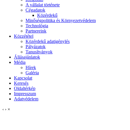
A vállalat története
Cégadatok
Közérdekű
Minőségpolitika és Környezetvédelem
Technológia
Partnereink
Közzététel
Közérdekű adatigénylés
Pályázatok
Tanusítványok
Állásajánlatok
Média
Hírek
Galéria
Kapcsolat
Keresés
Oldaltérkép
Impresszum
Adatvédelem
‹
›
×