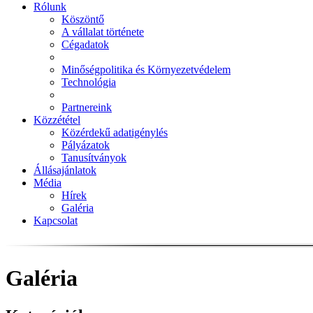
Rólunk
Köszöntő
A vállalat története
Cégadatok
Minőségpolitika és Környezetvédelem
Technológia
Partnereink
Közzététel
Közérdekű adatigénylés
Pályázatok
Tanusítványok
Állásajánlatok
Média
Hírek
Galéria
Kapcsolat
Galéria