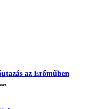
dőutazás az Erőműben
ünk!