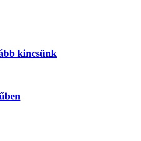
ább kincsünk
műben