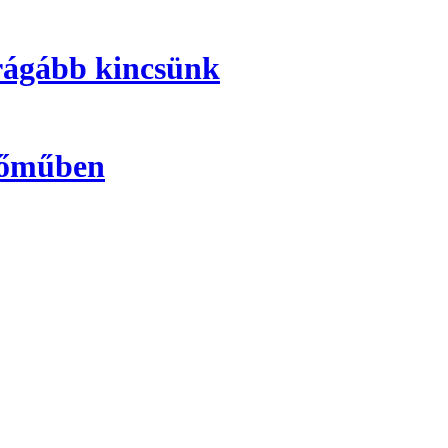
rágább kincsünk
Erőműben