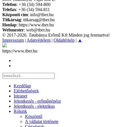
Telefon
: +36 (34) 594-800
Telefax
: +36 (34) 594-811
Központi cím
: info@tber.hu
Titkárság
: titkarsag@tber.hu
Honlap
: https://www.tber.hu
Webmester
: web@tber.hu
© 2017-2026. Tatabánya Erőmű Kft Minden jog fenntartva!
Impresszum
|
Adatvédelem
|
Oldaltérkép
|
▲
https://www.tber.hu
Kezdőlap
Elérhetőségek
Intranet
Jelentkezés - erőműgépész
Jelentkezés - elektrikus
Rólunk
Köszöntő
A vállalat története
Cégadatok