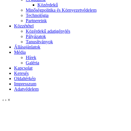
Közérdekű
Minőségpolitika és Környezetvédelem
Technológia
Partnereink
Közzététel
Közérdekű adatigénylés
Pályázatok
Tanusítványok
Állásajánlatok
Média
Hírek
Galéria
Kapcsolat
Keresés
Oldaltérkép
Impresszum
Adatvédelem
‹
›
×