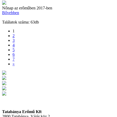
Nőnap az erőműben 2017-ben
Bővebben
Találatok száma: 63db
1
2
3
4
5
6
7
»
Tatabánya Erőmű Kft
2800 Tatabánya, Vájár köz 2.