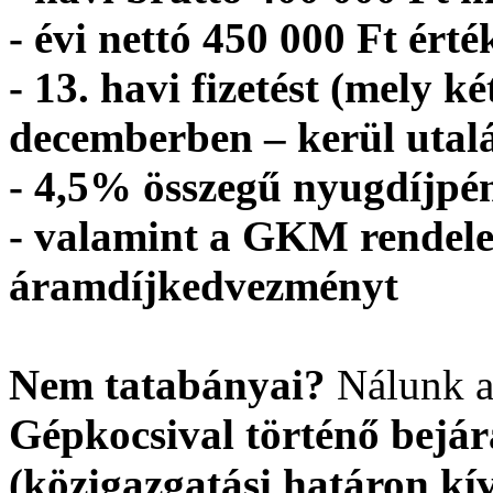
- évi nettó 450 000 Ft érté
- 13. havi fizetést (mely k
decemberben – kerül utal
- 4,5% összegű nyugdíjpén
- valamint a GKM rendelet
áramdíjkedvezményt
Nem tatabányai?
Nálunk a 
Gépkocsival történő bejár
(közigazgatási határon kív