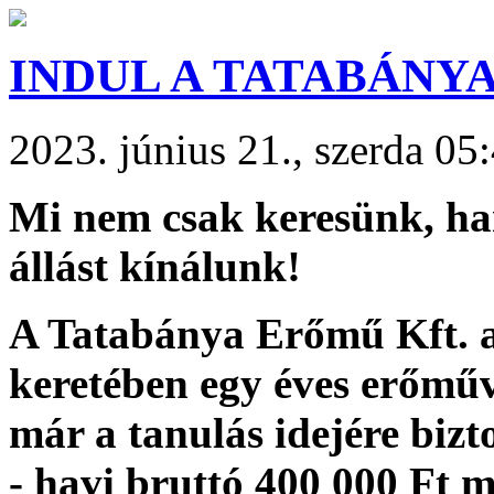
INDUL A TATABÁNY
2023. június 21., szerda 05
Mi nem csak keresünk, han
állást kínálunk!
A Tatabánya Erőmű Kft.
keretében egy éves erőműv
már a tanulás idejére bizto
- havi bruttó 400 000 Ft 