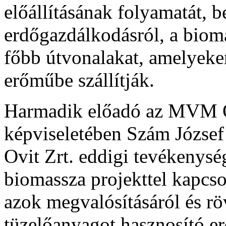
előállításának folyamatát, 
erdőgazdálkodásról, a bioma
főbb útvonalakat, amelyeken
erőműbe szállítják.
Harmadik előadó az MVM OV
képviseletében Szám Józse
Ovit Zrt. eddigi tevékenység
biomassza projekttel kapcso
azok megvalósításáról és r
tüzelőanyagot hasznosító e