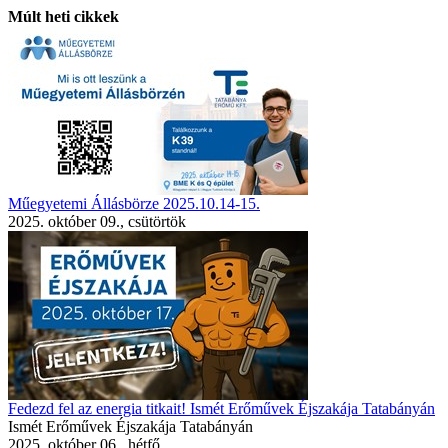
Múlt heti cikkek
Műegyetemi Állásbörze 2025.10.14-15.
2025. október 09., csütörtök
Fedezd fel az energia titkait! Ismét Erőművek Éjszakája Tatabányán
Ismét Erőművek Éjszakája Tatabányán
2025. október 06., hétfő