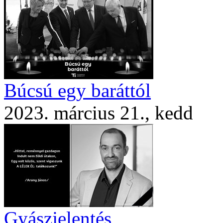
Búcsú egy baráttól
2023. március 21., kedd
Gyászjelentés