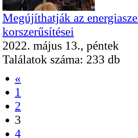
Megújíthatják az energiasz
korszerűsítései
2022. május 13., péntek
Találatok száma:
233 db
«
1
2
3
4