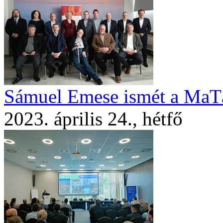
Sámuel Emese ismét a MaT
2023. április 24., hétfő